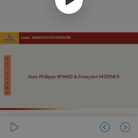
SESSION D'OUVERTURE
10h00
L
A
S
Jean-Philippe SPANO & Françoise MORNEX
E
I
N
E